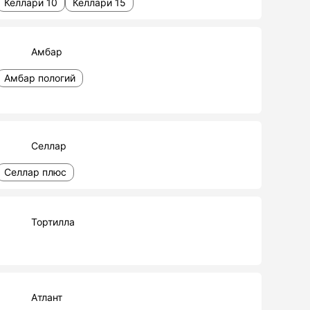
Келлари 10
Келлари 15
Амбар
Амбар пологий
Селлар
Селлар плюс
Тортилла
Атлант