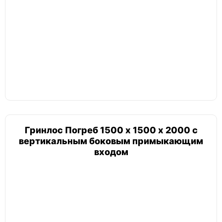
Погреб круглый шар
Тортилла
Лестница
Гринлос Погреб 1500 х 1500 х 2000 с
вертикальным боковым примыкающим
входом
Погреб с боковым входом
Атлант