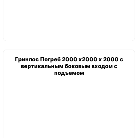
Погреб винный
Танк
Гринлос Погреб 2000 х2000 х 2000 с
Погреб с наклонным входом
вертикальным боковым входом с
подъемом
Погреб 2х4
Погреб 3х3
Погреб 3х4