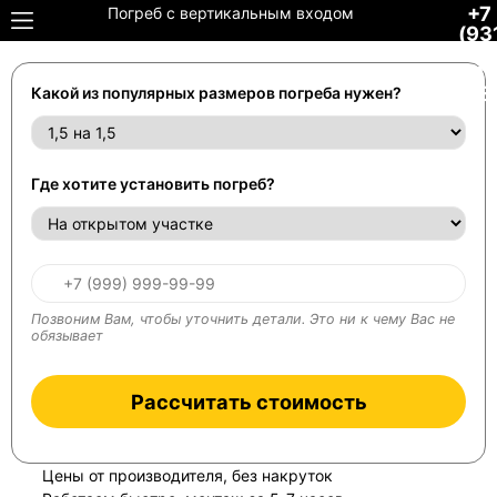
+7
Погреб с вертикальным входом
(93
306
34-
48
Какой из популярных размеров погреба нужен?
Где хотите установить погреб?
Позвоним Вам, чтобы уточнить детали. Это ни к чему Вас не
обязывает
Рассчитать стоимость
Цены от производителя, без накруток