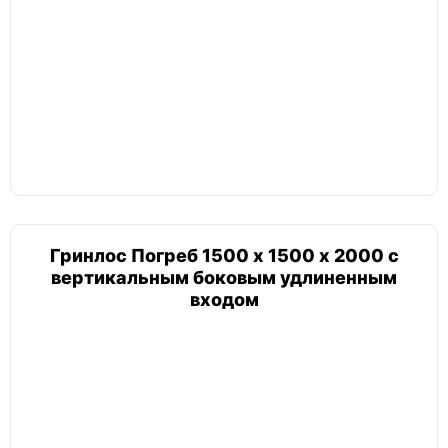
ЕЗПИ
Тритон
Погреб в гараж
Гринлос Погреб 1500 х 1500 х 2000 с
вертикальным боковым удлиненным
Погреб 2х2
входом
Погреб с вертикальным входом