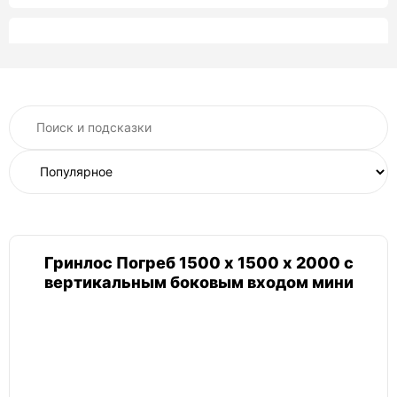
Келлари
Келлари 7
Келлари 5
Келлари 2
Келлари 10
Келлари 15
Рекорд
Рекорд 2800 Б
Рекорд 2600 Б
Рекорд 1,3х1,3
Гринлос Погреб 1500 х 1500 х 2000 с
Витязь
вертикальным боковым входом мини
Витязь классический
Амбар