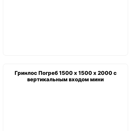
Погреб мини
Альта
Гринлос
Гринлос Погреб 1500 х 1500 х 2000 с
Земляк
вертикальным входом мини
Топас
Погреб цилиндрический