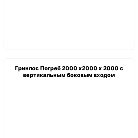
Барс
Токос
Гринлос Погреб 2000 х2000 х 2000 с
Лифт
вертикальным боковым входом
Погреб 2х3
Погреб 6х3