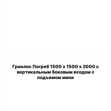
Амбар пологий
Гудвей
Гудвей комфорт
Топол
Топол ПП 4
Гринлос Погреб 1500 х 1500 х 2000 с
вертикальным боковым входом с
Селлар
подъемом мини
Селлар плюс
Русь
Русь 2,5х2х2