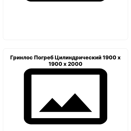
Погреб круглый шар
Тортилла
Гринлос Погреб Цилиндрический 1900 х
1900 х 2000
Лестница
Погреб с боковым входом
Атлант