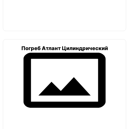
ЕЗПИ
Тритон
Погреб Атлант Цилиндрический
Погреб в гараж
Погреб 2х2
Погреб с вертикальным входом