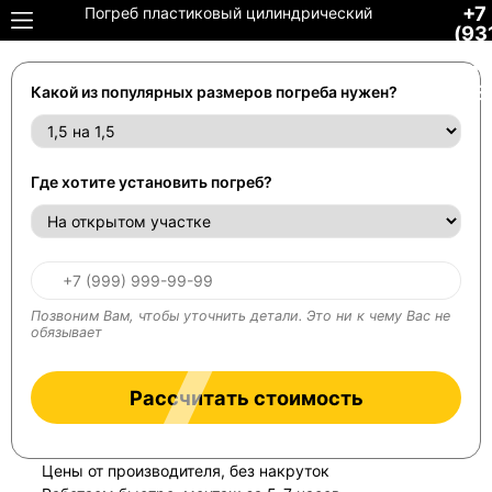
+7
Погреб пластиковый цилиндрический
(93
306
34-
48
Какой из популярных размеров погреба нужен?
Где хотите установить погреб?
Позвоним Вам, чтобы уточнить детали. Это ни к чему Вас не
обязывает
Рассчитать стоимость
Цены от производителя, без накруток