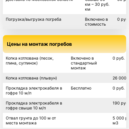
км – 30 руб.
км
Барс
Погрузка/выгрузка погреба
Включено в
0 руб
стоимость
Токос
Цены на монтаж погребов
Копка котлована (песок,
Включено в
0 руб.
глина, суглинок)
стандартный
Лифт
монтаж
Копка котлована (плывун)
26 000 
Прокладка электрокабеля в
Бесплатно
0 руб.
Погреб 2х3
гофре 10 м/п
Прокладка электрокабеля в
190 руб.
гофре свыше 10 м/п
Погреб 6х3
Отвал грунта до 100 м от
5 000 ру
места монтажа
м3