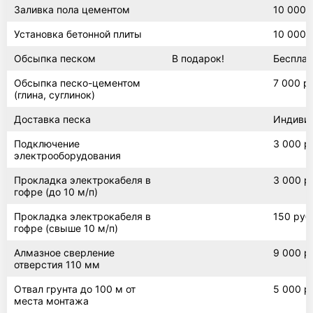
Заливка пола цементом
10 000 
Погреб винный
Установка бетонной плиты
10 000 
Обсыпка песком
В подарок!
Бесплат
Танк
Обсыпка песко-цементом
7 000 р
(глина, суглинок)
Доставка песка
Индиви
Погреб с наклонным входом
Подключение
3 000 р
электрооборудования
Прокладка электрокабеля в
3 000 р
гофре (до 10 м/п)
Погреб 2х4
Прокладка электрокабеля в
150 руб
гофре (свыше 10 м/п)
Погреб 3х3
Алмазное сверление
9 000 р
отверстия 110 мм
Отвал грунта до 100 м от
5 000 р
места монтажа
Погреб 3х4