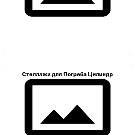
Амбар пологий
Гудвей
Гудвей комфорт
Топол
Топол ПП 4
Стеллажи для Погреба Цилиндр
Селлар
Селлар плюс
Русь
Русь 2,5х2х2