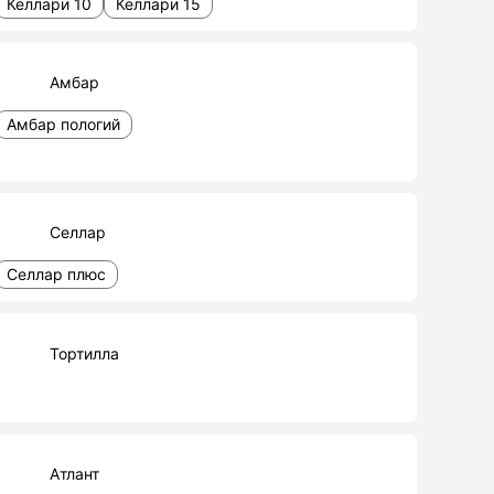
Келлари 10
Келлари 15
Амбар
Амбар пологий
Селлар
Селлар плюс
Тортилла
Атлант