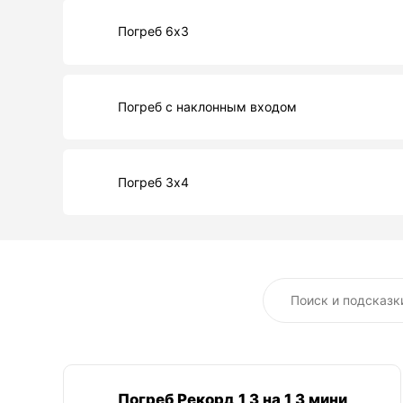
Погреб 6х3
Погреб с наклонным входом
Погреб 3х4
Пoгpeб Рекорд 1,3 на 1,3 мини