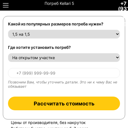
+7
Погреб Kellari 5
(93
306
34-
48
Какой из популярных размеров погреба нужен?
Где хотите установить погреб?
Позвоним Вам, чтобы уточнить детали. Это ни к чему Вас не
обязывает
Рассчитать стоимость
Цены от производителя, без накруток