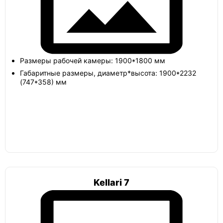
Погреб винный
Танк
Размеры рабочей камеры: 1900*1800 мм
Габаритные размеры, диаметр*высота: 1900*2232
(747*358) мм
Погреб с наклонным входом
Погреб 2х4
Погреб 3х3
Kellari 7
Погреб 3х4