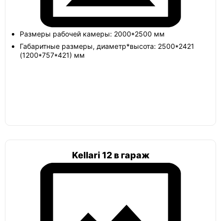
Амбар пологий
Размеры рабочей камеры: 2000*2500 мм
Гудвей
Габаритные размеры, диаметр*высота: 2500*2421
Гудвей комфорт
(1200*757*421) мм
Топол
Топол ПП 4
Селлар
Kellari 12 в гараж
Селлар плюс
Русь
Русь 2,5х2х2