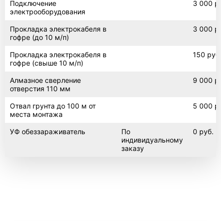
Подключение
3 000 р
электрооборудования
Прокладка электрокабеля в
3 000 р
гофре (до 10 м/п)
Прокладка электрокабеля в
150 руб
гофре (свыше 10 м/п)
Алмазное сверление
9 000 р
отверстия 110 мм
Отвал грунта до 100 м от
5 000 р
места монтажа
УФ обеззараживатель
По
0 руб.
индивидуальному
заказу