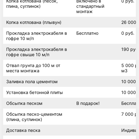
Копка котлована (песок,
Включено в
0 руб.
глина, суглинок)
стандартный
монтаж
Копка котлована (плывун)
26 000 
Прокладка электрокабеля в
Бесплатно
0 руб.
гофре 10 м/п
Прокладка электрокабеля в
190 руб.
гофре свыше 10 м/п
Отвал грунта до 100 м от
5 000 ру
места монтажа
м3
Заливка пола цементом
10 000 
Установка бетонной плиты
10 000 
Обсыпка песком
В подарок!
Бесплат
Обсыпка песко-цементом
7 000 р
(глина, суглинок)
Доставка песка
Индиви