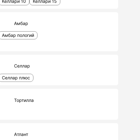
Келлари 10
Келлари 15
Амбар
Амбар пологий
Селлар
Селлар плюс
Тортилла
Атлант