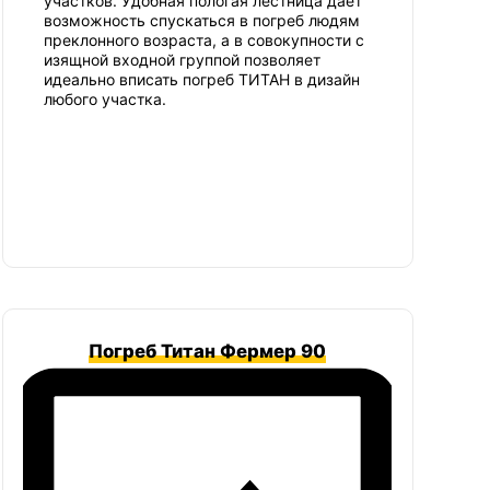
участков. Удобная пологая лестница дает
возможность спускаться в погреб людям
преклонного возраста, а в совокупности с
изящной входной группой позволяет
идеально вписать погреб ТИТАН в дизайн
любого участка.
Погреб Титан Фермер 90