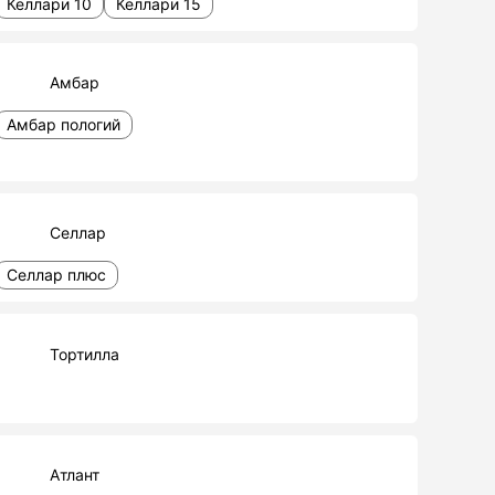
Келлари 10
Келлари 15
Амбар
Амбар пологий
Селлар
Селлар плюс
Тортилла
Атлант