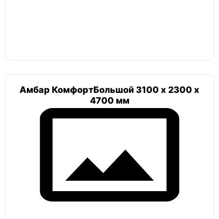
Погреб мини
Альта
Гринлос
Амбар КомфортБольшой 3100 х 2300 х
4700 мм
Земляк
Топас
Погреб цилиндрический