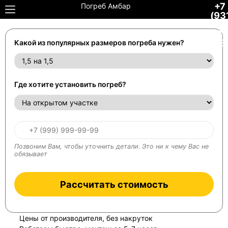
+7
Погреб Амбар
(93
306
34-
48
Какой из популярных размеров погреба нужен?
Где хотите установить погреб?
Позвоним Вам, чтобы уточнить детали. Это ни к чему Вас не
обязывает
Рассчитать стоимость
Цены от производителя, без накруток