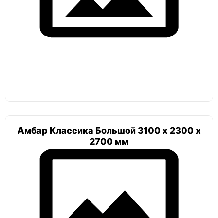
Амбар пологий
Гудвей
Гудвей комфорт
Топол
Топол ПП 4
Амбар Классика Большой 3100 х 2300 х
2700 мм
Селлар
Селлар плюс
Русь
Русь 2,5х2х2