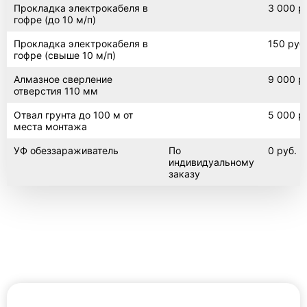
Прокладка электрокабеля в
3 000 р
гофре (до 10 м/п)
Прокладка электрокабеля в
150 руб
гофре (свыше 10 м/п)
Алмазное сверление
9 000 р
отверстия 110 мм
Отвал грунта до 100 м от
5 000 р
места монтажа
УФ обеззараживатель
По
0 руб.
индивидуальному
заказу