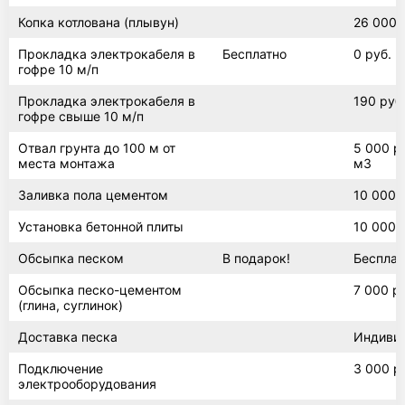
Копка котлована (плывун)
26 000 
Прокладка электрокабеля в
Бесплатно
0 руб.
гофре 10 м/п
Прокладка электрокабеля в
190 руб.
гофре свыше 10 м/п
Отвал грунта до 100 м от
5 000 ру
места монтажа
м3
Заливка пола цементом
10 000 
Установка бетонной плиты
10 000 
Обсыпка песком
В подарок!
Бесплат
Обсыпка песко-цементом
7 000 р
(глина, суглинок)
Доставка песка
Индиви
Подключение
3 000 р
электрооборудования