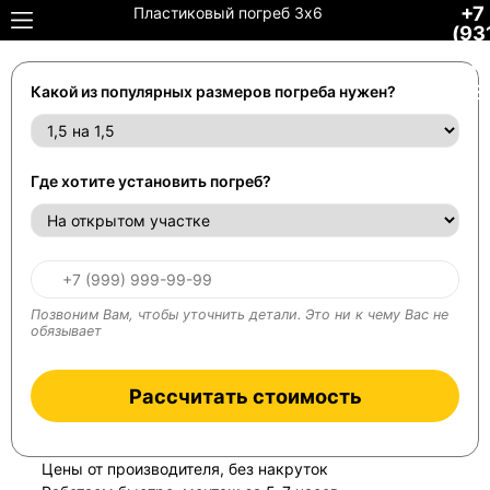
+7
Пластиковый погреб 3х6
(93
306
34-
48
Какой из популярных размеров погреба нужен?
Где хотите установить погреб?
Позвоним Вам, чтобы уточнить детали. Это ни к чему Вас не
обязывает
Рассчитать стоимость
Цены от производителя, без накруток