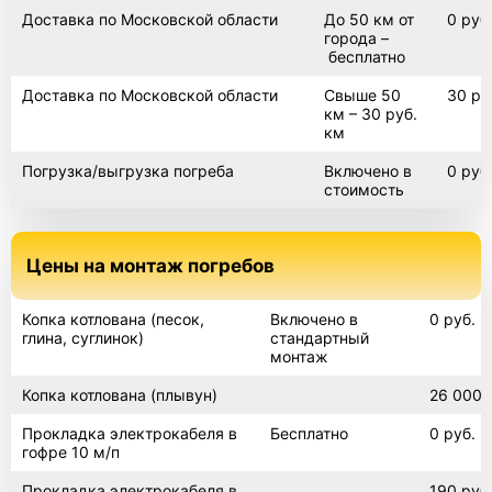
Доставка по Московской области
До 50 км от
0 руб
города –
бесплатно
Доставка по Московской области
Свыше 50
30 ру
км – 30 руб.
км
Погрузка/выгрузка погреба
Включено в
0 руб
стоимость
Цены на монтаж погребов
Копка котлована (песок,
Включено в
0 руб.
глина, суглинок)
стандартный
монтаж
Копка котлована (плывун)
26 000 
Прокладка электрокабеля в
Бесплатно
0 руб.
гофре 10 м/п
Прокладка электрокабеля в
190 руб.