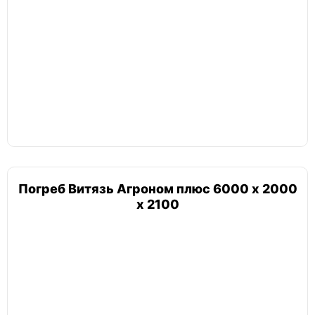
Амбар пологий
Гудвей
Гудвей комфорт
Топол
Топол ПП 4
Погреб Витязь Агроном плюс 6000 х 2000
х 2100
Селлар
Селлар плюс
Русь
Русь 2,5х2х2