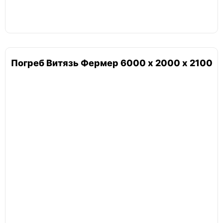
Погреб винный
Танк
Погреб Витязь Фермер 6000 х 2000 х 2100
Погреб с наклонным входом
Погреб 2х4
Погреб 3х3
Погреб 3х4