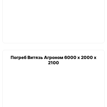
Погреб круглый шар
Тортилла
Лестница
Погреб Витязь Агроном 6000 х 2000 х
2100
Погреб с боковым входом
Атлант