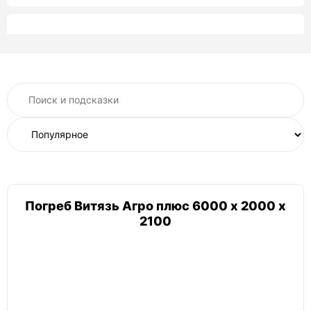
Келлари
Келлари 7
Келлари 5
Келлари 2
Келлари 10
Келлари 15
Рекорд
Рекорд 2800 Б
Рекорд 2600 Б
Рекорд 1,3х1,3
Погреб Витязь Агро плюс 6000 х 2000 х
Витязь
2100
Витязь классический
Амбар