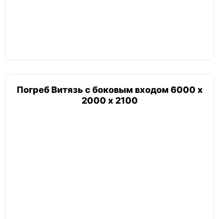
Погреб мини
Альта
Гринлос
Погреб Витязь с боковым входом 6000 х
2000 х 2100
Земляк
Топас
Погреб цилиндрический