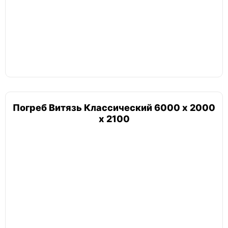
ЕЗПИ
Тритон
Погреб в гараж
Погреб Витязь Классический 6000 х 2000
х 2100
Погреб 2х2
Погреб с вертикальным входом