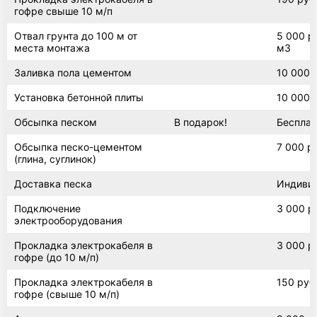
гофре свыше 10 м/п
Отвал грунта до 100 м от
5 000 ру
места монтажа
м3
Заливка пола цементом
10 000 
Установка бетонной плиты
10 000 
Обсыпка песком
В подарок!
Бесплат
Обсыпка песко-цементом
7 000 р
(глина, суглинок)
Доставка песка
Индиви
Подключение
3 000 р
электрооборудования
Прокладка электрокабеля в
3 000 р
гофре (до 10 м/п)
Прокладка электрокабеля в
150 руб
гофре (свыше 10 м/п)