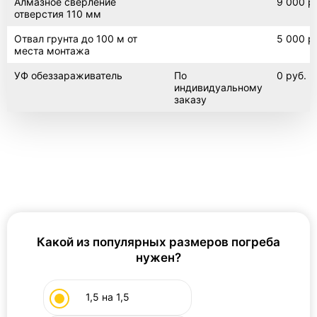
Алмазное сверление
9 000 р
отверстия 110 мм
Отвал грунта до 100 м от
5 000 р
места монтажа
УФ обеззараживатель
По
0 руб.
индивидуальному
заказу
Какой из популярных размеров погреба
нужен?
1,5 на 1,5