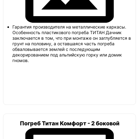
Погреб мини
Альта
Гарантия производителя на металлические каркасы.
Особенность пластикового погреба ТИТАН Дачник
заключается в том, что при монтаже он заглубляется в
грунт на половину, а оставшаяся часть погреба
обваловывается землей с последующим
Гринлос
декорированием под альпийскую горку или домик
гномов.
Земляк
Топас
Погреб Титан Комфорт - 2 боковой
Погреб цилиндрический