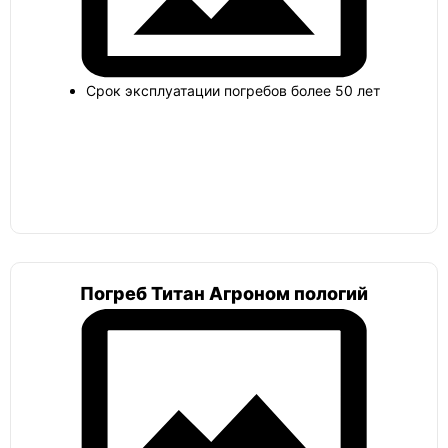
Амбар пологий
Гудвей
Срок эксплуатации погребов более 50 лет
Гудвей комфорт
Топол
Топол ПП 4
Селлар
Погреб Титан Агроном пологий
Селлар плюс
Русь
Русь 2,5х2х2