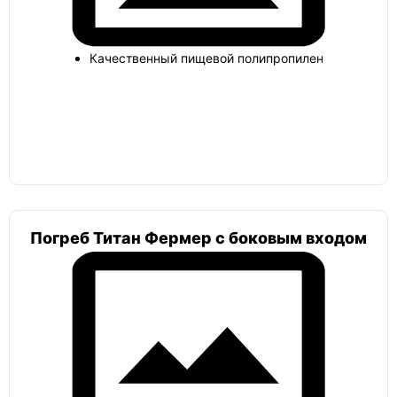
Погреб круглый шар
Качественный пищевой полипропилен
Тортилла
Лестница
Погреб Титан Фермер с боковым входом
Погреб с боковым входом
Атлант