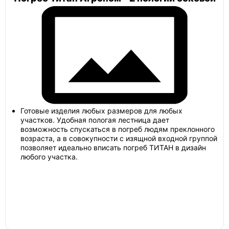
Погреб винный
Танк
Погреб с наклонным входом
Готовые изделия любых размеров для любых
участков. Удобная пологая лестница дает
возможность спускаться в погреб людям преклонного
возраста, а в совокупности с изящной входной группой
Погреб 2х4
позволяет идеально вписать погреб ТИТАН в дизайн
любого участка.
Погреб 3х3
Погреб 3х4