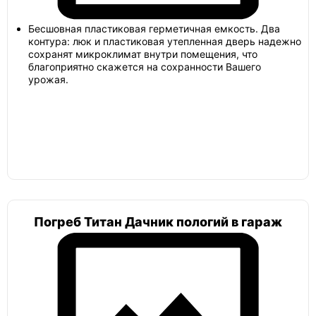
ЕЗПИ
Бесшовная пластиковая герметичная емкость. Два
контура: люк и пластиковая утепленная дверь надежно
сохранят микроклимат внутри помещения, что
благоприятно скажется на сохранности Вашего
урожая.
Тритон
Погреб в гараж
Погреб 2х2
Погреб Титан Дачник пологий в гараж
Погреб с вертикальным входом