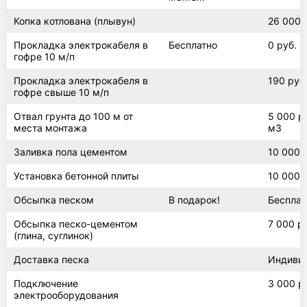
Копка котлована (плывун)
26 000 
Прокладка электрокабеля в
Бесплатно
0 руб.
гофре 10 м/п
Прокладка электрокабеля в
190 руб.
гофре свыше 10 м/п
Отвал грунта до 100 м от
5 000 ру
места монтажа
м3
Заливка пола цементом
10 000 
Установка бетонной плиты
10 000 
Обсыпка песком
В подарок!
Бесплат
Обсыпка песко-цементом
7 000 р
(глина, суглинок)
Доставка песка
Индиви
Подключение
3 000 р
электрооборудования