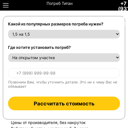
+7
Погреб Титан
(93
306
34-
48
Какой из популярных размеров погреба нужен?
Где хотите установить погреб?
Позвоним Вам, чтобы уточнить детали. Это ни к чему Вас не
обязывает
Рассчитать стоимость
Цены от производителя, без накруток