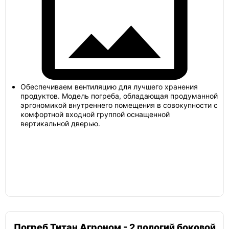
Барс
Токос
Обеспечиваем вентиляцию для лучшего хранения
продуктов. Модель погреба, обладающая продуманной
эргономикой внутреннего помещения в совокупности с
Лифт
комфортной входной группой оснащенной
вертикальной дверью.
Погреб 2х3
Погреб 6х3
Погреб Титан Агроном - 2 пологий боковой