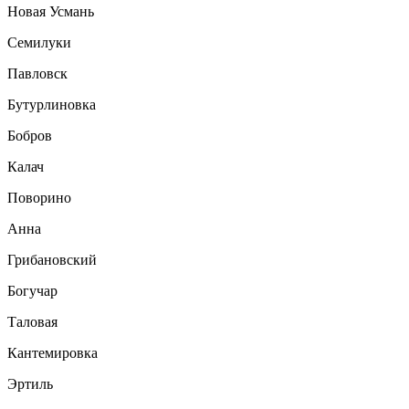
Новая Усмань
Семилуки
Павловск
Бутурлиновка
Бобров
Калач
Поворино
Анна
Грибановский
Богучар
Таловая
Кантемировка
Эртиль