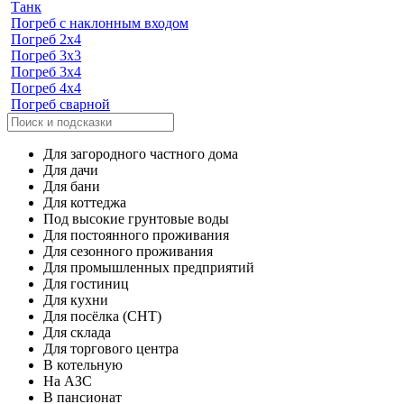
Танк
Погреб с наклонным входом
Погреб 2х4
Погреб 3х3
Погреб 3х4
Погреб 4х4
Погреб сварной
Для загородного частного дома
Для дачи
Для бани
Для коттеджа
Под высокие грунтовые воды
Для постоянного проживания
Для сезонного проживания
Для промышленных предприятий
Для гостиниц
Для кухни
Для посёлка (СНТ)
Для склада
Для торгового центра
В котельную
На АЗС
В пансионат