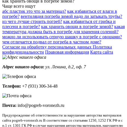
какая температура должна быть в погребе для хранения
солений?
Чаще всего ищут
абс пластик это что за материал?
как избавиться от влаги в
погребе?
вентиляция погреба зимой надо ли затыкать трубы?
из чего лучше строить погреб?
как избавиться от грибка и
плесени в погребе?
как хранить овощи в погребе зимой?
какая
температура должна быть в погребе для хранения солений?
можно ли использовать серную шашку в погребе с овощами?
чем отличается подвал от погреба в частном доме?
Согласие на обработку персональных данных
Политика
конфиденциальности
Правовая информация
Карта сайта
Адрес нашего офиса:
ул. Ленина, д.2, оф. 7
Телефон:
+7 (931) 306-34-48
Почта:
info@pogreb-voronezh.ru
Предупреждение об ответственности за нарушение авторства материалов
сайта pogreb-voronezh.ru В соответствие со статьями 1250, 1252 ГК РФ и с