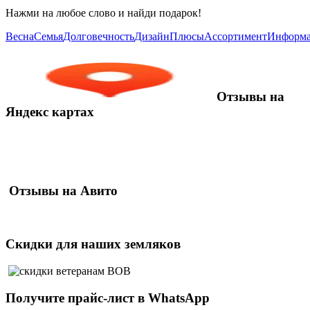
Нажми на любое слово и найди подарок!
Весна
Семья
Долговечность
Дизайн
Плюсы
Ассортимент
Информ
Отзывы
на
Яндекс картах
Отзывы
на Авито
Скидки
для наших земляков
Получите
прайс-лист
в WhatsApp