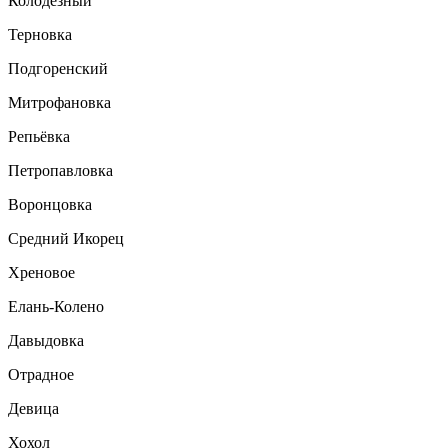
Колодезный
Терновка
Подгоренский
Митрофановка
Репьёвка
Петропавловка
Воронцовка
Средний Икорец
Хреновое
Елань-Колено
Давыдовка
Отрадное
Девица
Хохол