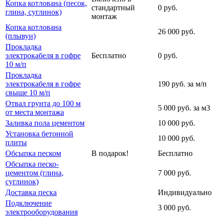
Копка котлована (песок,
стандартный
0 руб.
глина, суглинок)
монтаж
Копка котлована
26 000 руб.
(плывун)
Прокладка
электрокабеля в гофре
Бесплатно
0 руб.
10 м/п
Прокладка
электрокабеля в гофре
190 руб. за м/п
свыше 10 м/п
Отвал грунта до 100 м
5 000 руб. за м3
от места монтажа
Заливка пола цементом
10 000 руб.
Установка бетонной
10 000 руб.
плиты
Обсыпка песком
В подарок!
Бесплатно
Обсыпка песко-
цементом (глина,
7 000 руб.
суглинок)
Доставка песка
Индивидуально
Подключение
3 000 руб.
электрооборудования