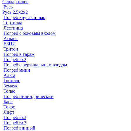
Селлар плюс
Русь
Русь 2,5х2х2
Погреб круглый шар
Тортилла
Лестница
Погреб с боковым входом
Атлант
ЕЗПИ
Тритон
Погреб в гараж
Погреб 2х2
Погреб с вертикальным входом
Погреб мини
Альта
Гринлос
Земляк
Топас
Погреб цилиндрический
Барс
Токос
Лифт
Погреб 2х3
Погреб 6х3
Погреб винный