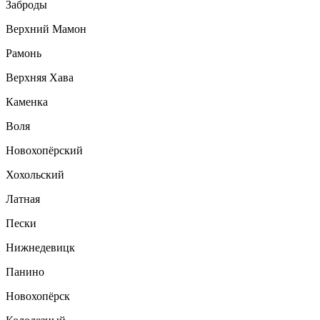
Заброды
Верхний Мамон
Рамонь
Верхняя Хава
Каменка
Воля
Новохопёрский
Хохольский
Латная
Пески
Нижнедевицк
Панино
Новохопёрск