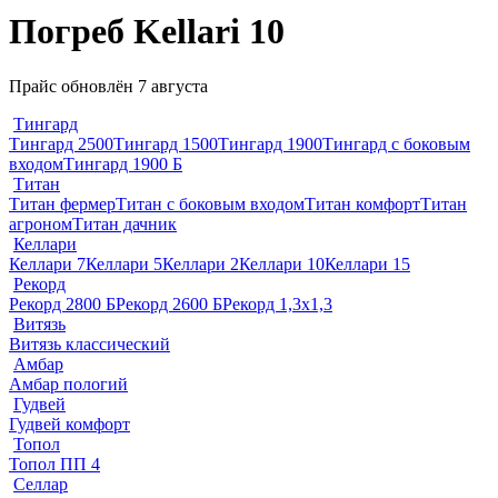
Погреб Kellari 10
Прайс обновлён 7 августа
Тингард
Тингард 2500
Тингард 1500
Тингард 1900
Тингард с боковым
входом
Тингард 1900 Б
Титан
Титан фермер
Титан с боковым входом
Титан комфорт
Титан
агроном
Титан дачник
Келлари
Келлари 7
Келлари 5
Келлари 2
Келлари 10
Келлари 15
Рекорд
Рекорд 2800 Б
Рекорд 2600 Б
Рекорд 1,3х1,3
Витязь
Витязь классический
Амбар
Амбар пологий
Гудвей
Гудвей комфорт
Топол
Топол ПП 4
Селлар