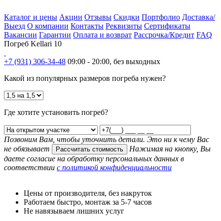
Каталог и цены
Акции
Отзывы
Скидки
Портфолио
Доставка/
Выезд
О компании
Контакты
Реквизиты
Сертификаты
Вакансии
Гарантии
Оплата и возврат
Рассрочка/Кредит
FAQ
Погреб Kellari 10
+7 (931) 306-34-48
09:00 - 20:00, без выходных
Какой из популярных размеров погреба нужен?
Где хотите установить погреб?
Позвоним Вам, чтобы уточнить детали. Это ни к чему Вас
не обязывает
Нажимая на кнопку, Вы
Рассчитать стоимость
даете согласие на обработку персональных данных в
соответствии
с политикой конфиденциальности
Цены от производителя, без накруток
Работаем быстро, монтаж за 5-7 часов
Не навязываем лишних услуг