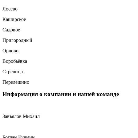
Лосево
Каширское
Садовое
Пригородный
Орлово
Воробьёвка
Стрелица
Перелёшино
Информация
о компании и нашей команде
Завъялов Михаил
Богдан Кучмин