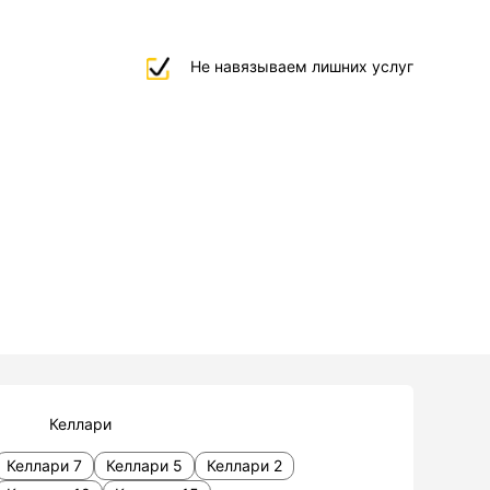
Не навязываем лишних услуг
Келлари
Келлари 7
Келлари 5
Келлари 2