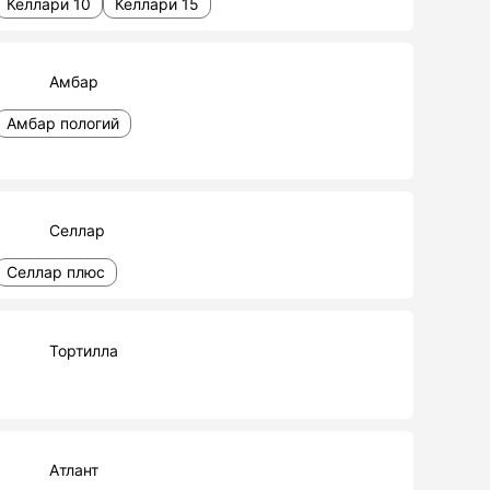
Келлари 10
Келлари 15
Амбар
Амбар пологий
Селлар
Селлар плюс
Тортилла
Атлант