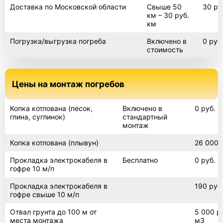
Доставка по Московской области
Свыше 50
30 ру
Погреб винный
км – 30 руб.
км
Погрузка/выгрузка погреба
Включено в
0 руб
стоимость
Танк
Цены на монтаж погребов
Погреб с наклонным входом
Копка котлована (песок,
Включено в
0 руб.
глина, суглинок)
стандартный
монтаж
Погреб 2х4
Копка котлована (плывун)
26 000 
Прокладка электрокабеля в
Бесплатно
0 руб.
гофре 10 м/п
Погреб 3х3
Прокладка электрокабеля в
190 руб.
гофре свыше 10 м/п
Отвал грунта до 100 м от
5 000 ру
места монтажа
м3
Погреб 3х4