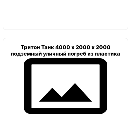
Погреб мини
Альта
Тритон Танк 4000 х 2000 х 2000
Гринлос
подземный уличный погреб из пластика
Земляк
Топас
Погреб цилиндрический