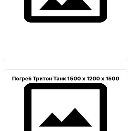
Амбар пологий
Гудвей
Гудвей комфорт
Топол
Топол ПП 4
Погреб Тритон Танк 1500 х 1200 х 1500
Селлар
Селлар плюс
Русь
Русь 2,5х2х2