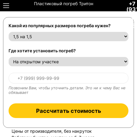
+7
Пластиковый погреб Тритон
(93
306
34-
48
Какой из популярных размеров погреба нужен?
Где хотите установить погреб?
Позвоним Вам, чтобы уточнить детали. Это ни к чему Вас не
обязывает
Рассчитать стоимость
Цены от производителя, без накруток