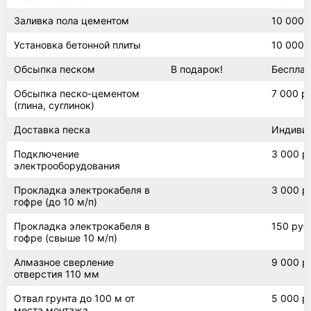
Заливка пола цементом
10 000 
Установка бетонной плиты
10 000 
Погреб 4х4
Обсыпка песком
В подарок!
Бесплат
Обсыпка песко-цементом
7 000 р
(глина, суглинок)
Погреб сварной
Доставка песка
Индиви
Подключение
3 000 р
электрооборудования
Прокладка электрокабеля в
3 000 р
гофре (до 10 м/п)
Прокладка электрокабеля в
150 руб
гофре (свыше 10 м/п)
Алмазное сверление
9 000 р
отверстия 110 мм
Отвал грунта до 100 м от
5 000 р
места монтажа