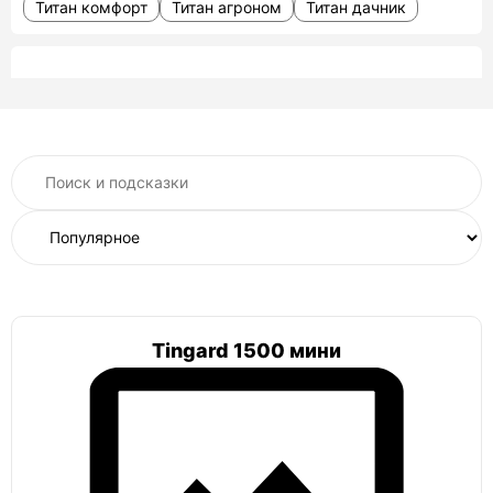
Титан комфорт
Титан агроном
Титан дачник
Келлари
Келлари 7
Келлари 5
Келлари 2
Келлари 10
Келлари 15
Рекорд
Рекорд 2800 Б
Рекорд 2600 Б
Рекорд 1,3х1,3
Tingard 1500 мини
Витязь
Витязь классический
Амбар