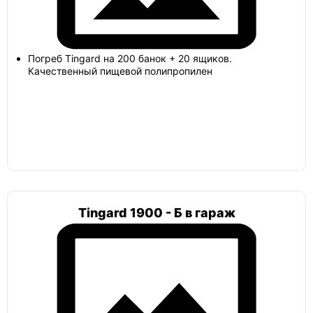
Русь 2,5х2х2
Погреб Tingard на 200 банок + 20 ящиков.
Погреб круглый шар
Качественный пищевой полипропилен
Тортилла
Лестница
Tingard 1900 - Б в гараж
Погреб с боковым входом
Атлант