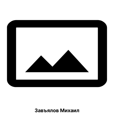
Завъялов Михаил