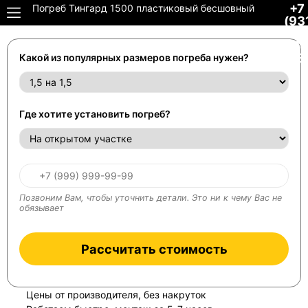
+7
Погреб Тингард 1500 пластиковый бесшовный
(93
306
34-
48
Какой из популярных размеров погреба нужен?
Где хотите установить погреб?
Позвоним Вам, чтобы уточнить детали. Это ни к чему Вас не
обязывает
Рассчитать стоимость
Цены от производителя, без накруток