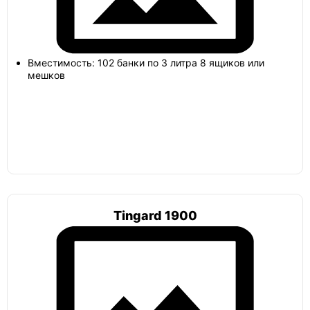
Амбар пологий
Вместимость: 102 банки по 3 литра 8 ящиков или
Гудвей
мешков
Гудвей комфорт
Топол
Топол ПП 4
Tingard 1900
Селлар
Селлар плюс
Русь