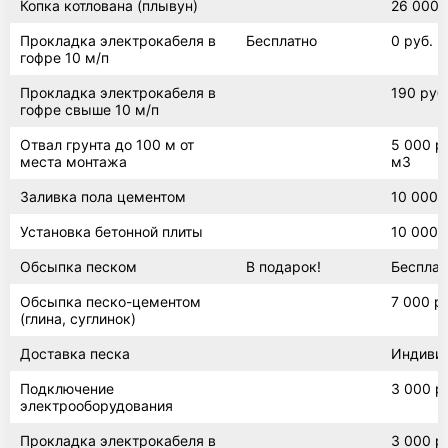
Копка котлована (плывун)
26 000 
Погреб 3х4
Прокладка электрокабеля в
Бесплатно
0 руб.
гофре 10 м/п
Прокладка электрокабеля в
190 руб.
Погреб 4х4
гофре свыше 10 м/п
Отвал грунта до 100 м от
5 000 ру
места монтажа
м3
Погреб сварной
Заливка пола цементом
10 000 
Установка бетонной плиты
10 000 
Обсыпка песком
В подарок!
Бесплат
Обсыпка песко-цементом
7 000 р
(глина, суглинок)
Доставка песка
Индиви
Подключение
3 000 р
электрооборудования
Прокладка электрокабеля в
3 000 р