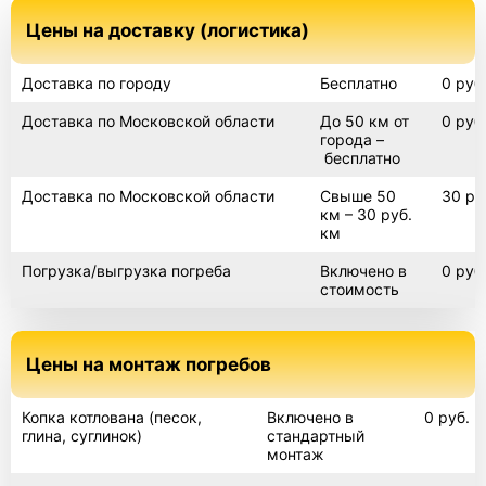
Цены на доставку (логистика)
Погреб винный
Доставка по городу
Бесплатно
0 руб
Доставка по Московской области
До 50 км от
0 руб
города –
Танк
бесплатно
Доставка по Московской области
Свыше 50
30 ру
км – 30 руб.
Погреб с наклонным входом
км
Погрузка/выгрузка погреба
Включено в
0 руб
стоимость
Погреб 2х4
Цены на монтаж погребов
Погреб 3х3
Копка котлована (песок,
Включено в
0 руб.
глина, суглинок)
стандартный
монтаж