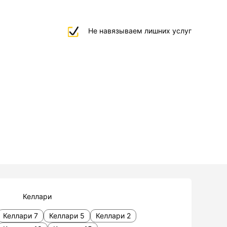
Не навязываем лишних услуг
Келлари
Келлари 7
Келлари 5
Келлари 2