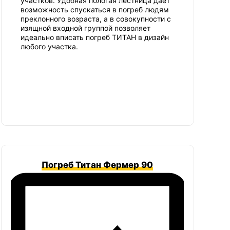
участков. Удобная пологая лестница дает
возможность спускаться в погреб людям
преклонного возраста, а в совокупности с
изящной входной группой позволяет
идеально вписать погреб ТИТАН в дизайн
любого участка.
Погреб Титан Фермер 90