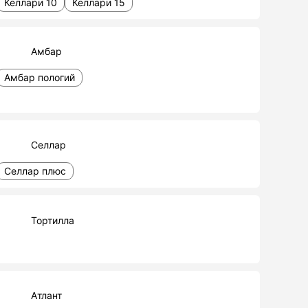
Келлари 10
Келлари 15
Амбар
Амбар пологий
Селлар
Селлар плюс
Тортилла
Атлант