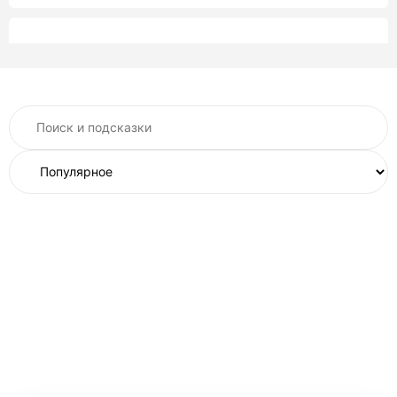
Келлари
Келлари 7
Келлари 5
Келлари 2
Келлари 10
Келлари 15
Рекорд
Рекорд 2800 Б
Рекорд 2600 Б
Рекорд 1,3х1,3
Витязь
Витязь классический
Амбар