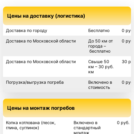
Амбар пологий
Цены на доставку (логистика)
Гудвей
Доставка по городу
Бесплатно
0 руб
Гудвей комфорт
Доставка по Московской области
До 50 км от
0 руб
города –
бесплатно
Топол
Доставка по Московской области
Свыше 50
30 ру
Топол ПП 4
км – 30 руб.
км
Погрузка/выгрузка погреба
Включено в
0 руб
Селлар
стоимость
Селлар плюс
Цены на монтаж погребов
Русь
Копка котлована (песок,
Включено в
0 руб.
глина, суглинок)
стандартный
Русь 2,5х2х2
монтаж