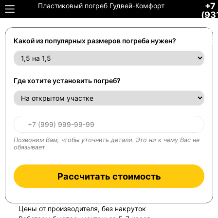
+7
Пластиковый погреб Гудвей-Комфорт
(93
306
34-
48
Какой из популярных размеров погреба нужен?
Где хотите установить погреб?
Позвоним Вам, чтобы уточнить детали. Это ни к чему Вас не
обязывает
Рассчитать стоимость
Цены от производителя, без накруток