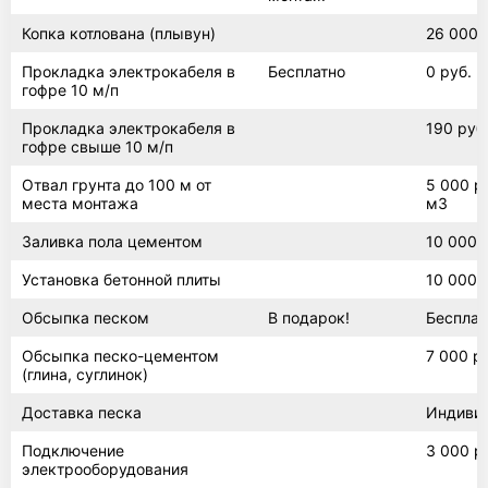
Копка котлована (плывун)
26 000 
Погреб круглый шар
Прокладка электрокабеля в
Бесплатно
0 руб.
гофре 10 м/п
Прокладка электрокабеля в
190 руб.
гофре свыше 10 м/п
Тортилла
Отвал грунта до 100 м от
5 000 ру
места монтажа
м3
Заливка пола цементом
10 000 
Лестница
Установка бетонной плиты
10 000 
Обсыпка песком
В подарок!
Бесплат
Погреб с боковым входом
Обсыпка песко-цементом
7 000 р
(глина, суглинок)
Доставка песка
Индиви
Атлант
Подключение
3 000 р
электрооборудования