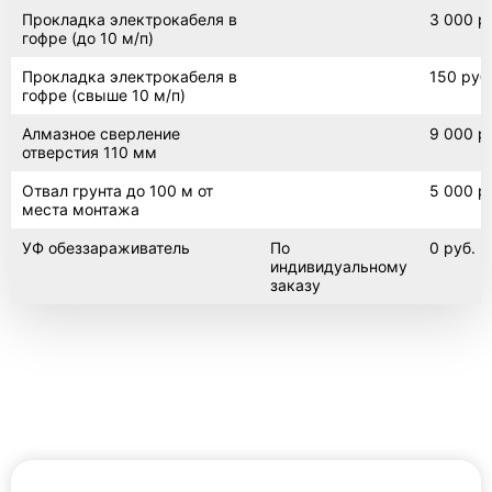
Прокладка электрокабеля в
3 000 р
ЕЗПИ
гофре (до 10 м/п)
Прокладка электрокабеля в
150 руб
гофре (свыше 10 м/п)
Тритон
Алмазное сверление
9 000 р
отверстия 110 мм
Отвал грунта до 100 м от
5 000 р
места монтажа
Погреб в гараж
УФ обеззараживатель
По
0 руб.
индивидуальному
заказу
Погреб 2х2
Погреб с вертикальным входом