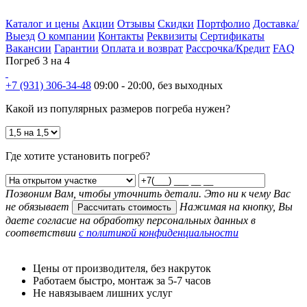
Каталог и цены
Акции
Отзывы
Скидки
Портфолио
Доставка/
Выезд
О компании
Контакты
Реквизиты
Сертификаты
Вакансии
Гарантии
Оплата и возврат
Рассрочка/Кредит
FAQ
Погреб 3 на 4
+7 (931) 306-34-48
09:00 - 20:00, без выходных
Какой из популярных размеров погреба нужен?
Где хотите установить погреб?
Позвоним Вам, чтобы уточнить детали. Это ни к чему Вас
не обязывает
Нажимая на кнопку, Вы
Рассчитать стоимость
даете согласие на обработку персональных данных в
соответствии
с политикой конфиденциальности
Цены от производителя, без накруток
Работаем быстро, монтаж за 5-7 часов
Не навязываем лишних услуг