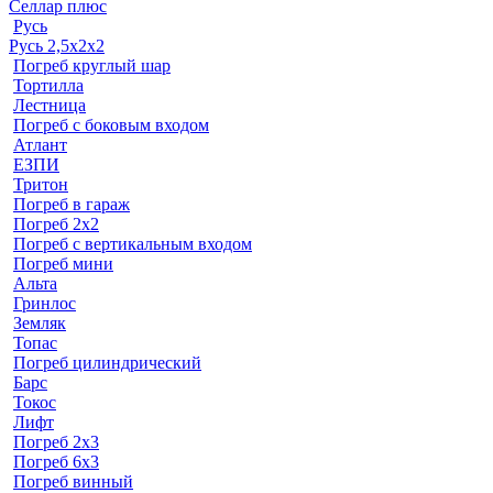
Селлар плюс
Русь
Русь 2,5х2х2
Погреб круглый шар
Тортилла
Лестница
Погреб с боковым входом
Атлант
ЕЗПИ
Тритон
Погреб в гараж
Погреб 2х2
Погреб с вертикальным входом
Погреб мини
Альта
Гринлос
Земляк
Топас
Погреб цилиндрический
Барс
Токос
Лифт
Погреб 2х3
Погреб 6х3
Погреб винный