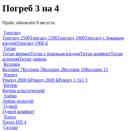
Погреб 3 на 4
Прайс обновлён 9 августа
Тингард
Тингард 2500
Тингард 1500
Тингард 1900
Тингард с боковым
входом
Тингард 1900 Б
Титан
Титан фермер
Титан с боковым входом
Титан комфорт
Титан
агроном
Титан дачник
Келлари
Келлари 7
Келлари 5
Келлари 2
Келлари 10
Келлари 15
Рекорд
Рекорд 2800 Б
Рекорд 2600 Б
Рекорд 1,3х1,3
Витязь
Витязь классический
Амбар
Амбар пологий
Гудвей
Гудвей комфорт
Топол
Топол ПП 4
Селлар