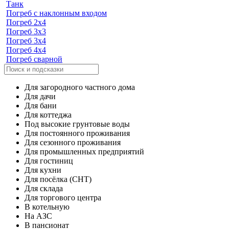
Танк
Погреб с наклонным входом
Погреб 2х4
Погреб 3х3
Погреб 3х4
Погреб 4х4
Погреб сварной
Для загородного частного дома
Для дачи
Для бани
Для коттеджа
Под высокие грунтовые воды
Для постоянного проживания
Для сезонного проживания
Для промышленных предприятий
Для гостиниц
Для кухни
Для посёлка (СНТ)
Для склада
Для торгового центра
В котельную
На АЗС
В пансионат